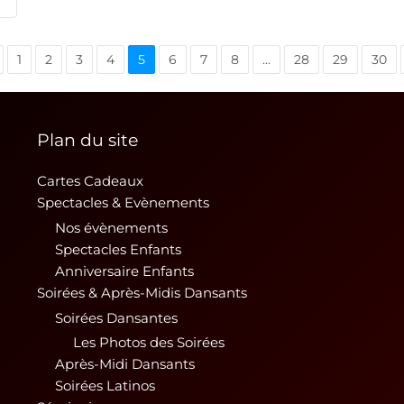
1
2
3
4
5
6
7
8
…
28
29
30
Plan du site
Cartes Cadeaux
Spectacles & Evènements
Nos évènements
Spectacles Enfants
Anniversaire Enfants
Soirées & Après-Midis Dansants
Soirées Dansantes
Les Photos des Soirées
Après-Midi Dansants
Soirées Latinos