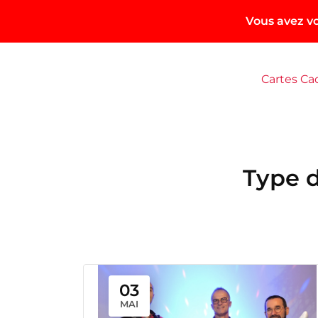
Vous avez vo
Aller
au
Cartes C
contenu
Type 
03
MAI