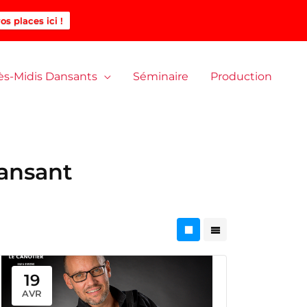
os places ici !
ès-Midis Dansants
Séminaire
Production
ansant
19
AVR