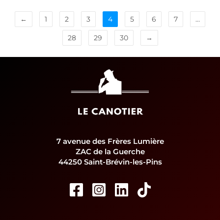
←
1
2
3
4
5
6
7
…
28
29
30
→
7 avenue des Frères Lumière
ZAC de la Guerche
44250 Saint-Brévin-les-Pins