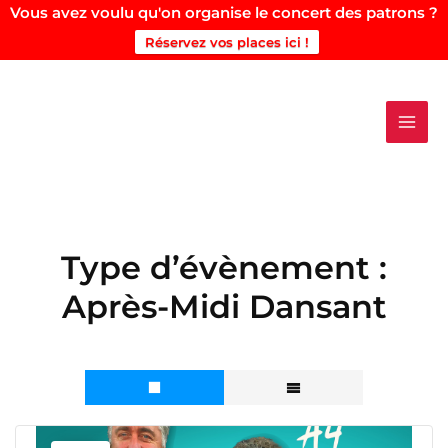
Vous avez voulu qu'on organise le concert des patrons ?
Réservez vos places ici !
Aller
au
contenu
Type d’évènement :
Après-Midi Dansant