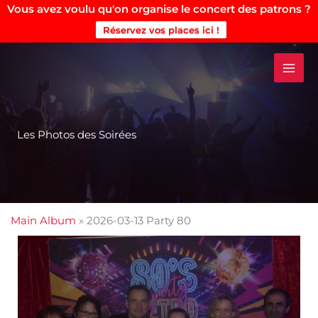
Vous avez voulu qu'on organise le concert des patrons ?
Réservez vos places ici !
Aller
au
contenu
Les Photos des Soirées
Main Album
» 2026-03-13 Party 80