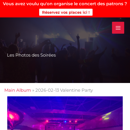
Vous avez voulu qu'on organise le concert des patrons ?
Réservez vos places ici !
Aller
au
contenu
Les Photos des Soirées
Main Album
» 2026-02-13 Valentine Party