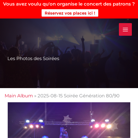
Vous avez voulu qu'on organise le concert des patrons ?
Réservez vos places ici !
Aller
au
contenu
Les Photos des Soirées
Main Album
» 2025-08-15 Soirée Génération 80/90