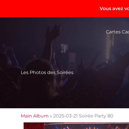
Vous avez vo
Aller
au
Cartes C
contenu
Les Photos des Soirées
Main Album
» 2025-03-21 Soirée Party 80