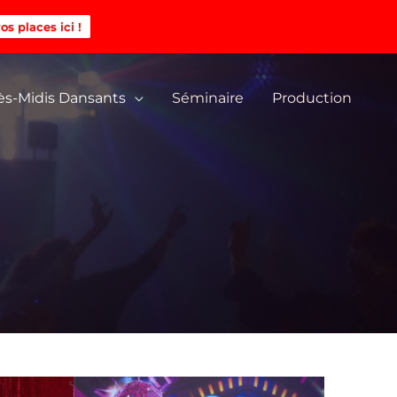
os places ici !
ès-Midis Dansants
Séminaire
Production