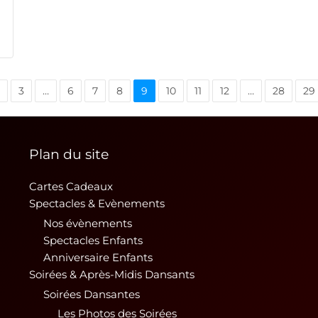
3
…
6
7
8
9
10
11
12
…
28
29
Plan du site
Cartes Cadeaux
Spectacles & Evènements
Nos évènements
Spectacles Enfants
Anniversaire Enfants
Soirées & Après-Midis Dansants
Soirées Dansantes
Les Photos des Soirées