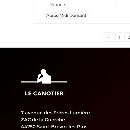
France
Après-Midi Dansant
←
1
2
7 avenue des Frères Lumière
ZAC de la Guerche
44250 Saint-Brévin-les-Pins