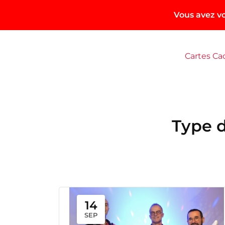
Vous avez vo
Aller
au
Cartes C
contenu
Type 
14
SEP