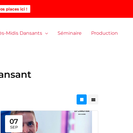
os places ici !
ès-Midis Dansants
Séminaire
Production
ansant
07
SEP