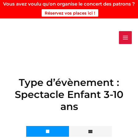
Vous avez voulu qu'on organise le concert des patrons ?
Réservez vos places ici !
Aller
au
contenu
Type d’évènement :
Spectacle Enfant 3-10
ans