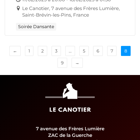
Le Canotier, 7 avenue des Frères Lumière,
Saint-Brévin-les-Pins, France
Soirée Dansante
←
1
2
3
…
5
6
7
8
9
→
7 avenue des Frères Lumière
ZAC de la Guerche