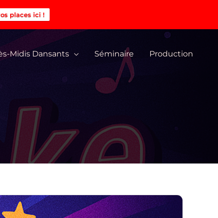
os places ici !
ès-Midis Dansants
Séminaire
Production